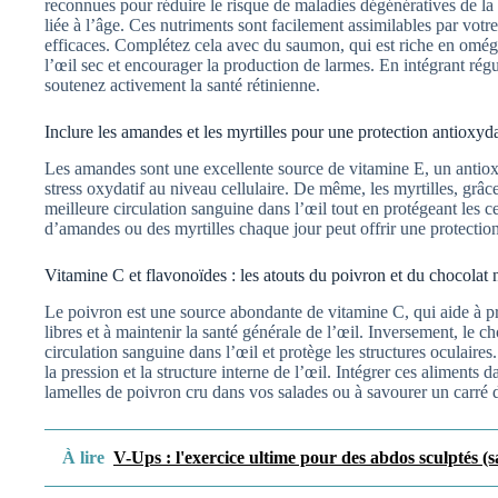
reconnues pour réduire le risque de maladies dégénératives de la 
liée à l’âge. Ces nutriments sont facilement assimilables par votr
efficaces. Complétez cela avec du saumon, qui est riche en omég
l’œil sec et encourager la production de larmes. En intégrant rég
soutenez activement la santé rétinienne.
Inclure les amandes et les myrtilles pour une protection antioxyd
Les amandes sont une excellente source de vitamine E, un antiox
stress oxydatif au niveau cellulaire. De même, les myrtilles, grâc
meilleure circulation sanguine dans l’œil tout en protégeant les
d’amandes ou des myrtilles chaque jour peut offrir une protection
Vitamine C et flavonoïdes : les atouts du poivron et du chocolat 
Le poivron est une source abondante de vitamine C, qui aide à p
libres et à maintenir la santé générale de l’œil. Inversement, le ch
circulation sanguine dans l’œil et protège les structures oculaire
la pression et la structure interne de l’œil. Intégrer ces aliments 
lamelles de poivron cru dans vos salades ou à savourer un carré d
À lire
V-Ups : l'exercice ultime pour des abdos sculptés (