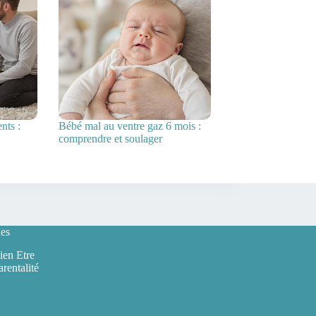
nts :
Bébé mal au ventre gaz 6 mois :
comprendre et soulager
es
ien Etre
arentalité