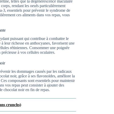
rétine, telles que la dégénérescence maculaire
e corps, rendant les oeufs particulièrement
a-3, essentiels pour prévenir le syndrome de
ulièrement ces aliments dans vos repas, vous
ante
ydant puissant qui contribue à combattre le
e à leur richesse en anthocyanes, favorisent une
 cellules rétiniennes. Consommer une poignée
 précieuse à vos cellules oculaires.
noir
révenir les dommages causés par les radicaux
ocolat noir, grâce à ses flavonoïdes, améliore la
s. Ces composants sont essentiels pour maintenir
dans vos repas peut consister à ajouter des
e chocolat noir en fin de repas.
sans crunchs)