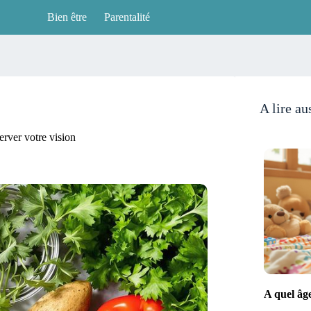
Bien être
Parentalité
A lire au
erver votre vision
A quel âg