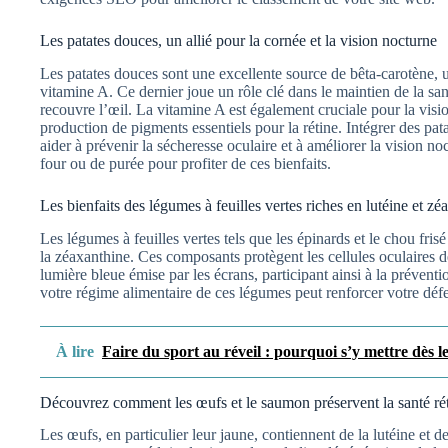
Les patates douces, un allié pour la cornée et la vision nocturne
Les patates douces sont une excellente source de bêta-carotène, 
vitamine A. Ce dernier joue un rôle clé dans le maintien de la san
recouvre l’œil. La vitamine A est également cruciale pour la visio
production de pigments essentiels pour la rétine. Intégrer des pat
aider à prévenir la sécheresse oculaire et à améliorer la vision 
four ou de purée pour profiter de ces bienfaits.
Les bienfaits des légumes à feuilles vertes riches en lutéine et zé
Les légumes à feuilles vertes tels que les épinards et le chou fris
la zéaxanthine. Ces composants protègent les cellules oculaires 
lumière bleue émise par les écrans, participant ainsi à la préventi
votre régime alimentaire de ces légumes peut renforcer votre défen
À lire
Faire du sport au réveil : pourquoi s’y mettre dès l
Découvrez comment les œufs et le saumon préservent la santé ré
Les œufs, en particulier leur jaune, contiennent de la lutéine et 