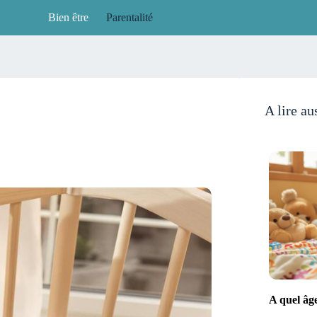
Bien être
Parentalité
A lire au
A quel âg