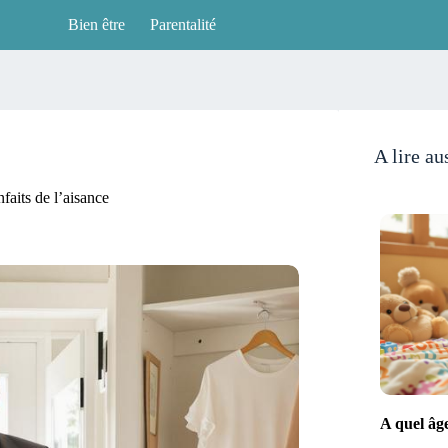
Bien être
Parentalité
A lire au
nfaits de l’aisance
A quel âg