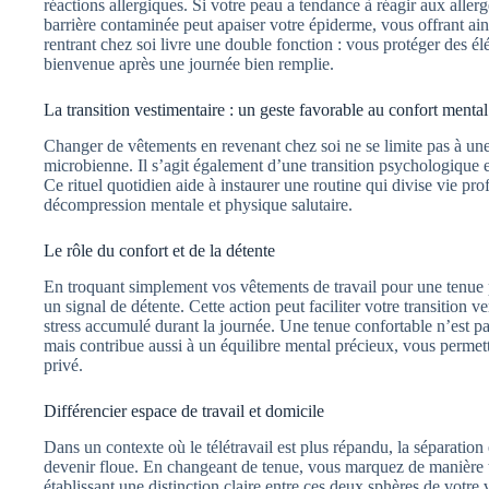
réactions allergiques. Si votre peau a tendance à réagir aux aller
barrière contaminée peut apaiser votre épiderme, vous offrant ain
rentrant chez soi livre une double fonction : vous protéger des él
bienvenue après une journée bien remplie.
La transition vestimentaire : un geste favorable au confort menta
Changer de vêtements en revenant chez soi ne se limite pas à une
microbienne. Il s’agit également d’une transition psychologique e
Ce rituel quotidien aide à instaurer une routine qui divise vie pro
décompression mentale et physique salutaire.
Le rôle du confort et de la détente
En troquant simplement vos vêtements de travail pour une tenue 
un signal de détente. Cette action peut faciliter votre transition ve
stress accumulé durant la journée. Une tenue confortable n’est 
mais contribue aussi à un équilibre mental précieux, vous permet
privé.
Différencier espace de travail et domicile
Dans un contexte où le télétravail est plus répandu, la séparation 
devenir floue. En changeant de tenue, vous marquez de manière tan
établissant une distinction claire entre ces deux sphères de votre v