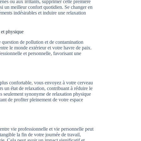
gènes ou aux irritants, supprimer cette première
si un meilleur confort quotidien. Se changer en
éments indésirables et induire une relaxation
l et physique
 question de pollution et de contamination
ntre le monde extérieur et votre havre de paix.
fessionnelle et personnelle, favorisant une
plus confortable, vous envoyez à votre cerveau
rs un état de relaxation, contribuant à réduire le
pas seulement synonyme de relaxation physique
tant de profiter pleinement de votre espace
entre vie professionnelle et vie personnelle peut
gible la fin de votre journée de travail,
ie. Cela peut avoir un impact significatif et