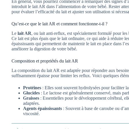
En général, vous pourriez commencer à remarquer des signes d’
introduit le lait AR dans l’alimentation de votre bébé. Rester atten
pour évaluer l’efficacité du lait et ajuster son utilisation si nécessa
Qu’est-ce que le lait AR et comment fonctionne-t-il ?
Le
lait AR
, ou lait anti-reflux, est spécialement formulé pour le
Ce lait est plus épais que le lait ordinaire, ce qui aide à réduire le
épaississants qui permettent de maintenir le lait en place dans l’e
améliorer la digestion de votre bébé.
Composition et propriétés du lait AR
La composition du lait AR est adaptée pour répondre aux besoins 
suffisamment épaisse pour limiter les reflux. Voici quelques éléme
Protéines
: Elles sont souvent hydrolysées pour faciliter la
Glucides
: Le lactose est généralement conservé, mais parf
Graisses
: Essentielles pour le développement cérébral, ell
adaptées.
Agents épaississants
: Souvent à base de caroube ou d’am
viscosité.