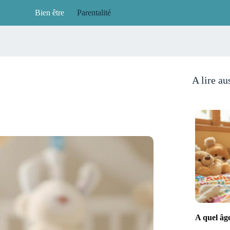
Bien être
Parentalité
A lire au
A quel âg