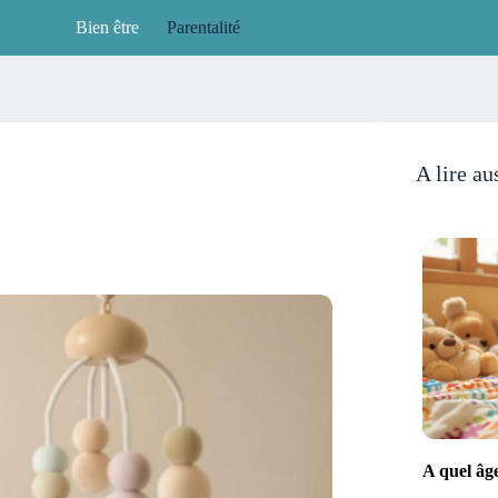
Bien être
Parentalité
A lire au
A quel âg