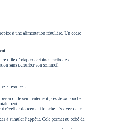
ropice à une alimentation régulière. Un cadre
ent
t être utile d’adapter certaines méthodes
tation sans perturber son sommeil.
es suivantes :
beron ou le sein lentement près de sa bouche.
totalement.
eut réveiller doucement le bébé. Essayez de le
n.
der à stimuler l’appétit. Cela permet au bébé de