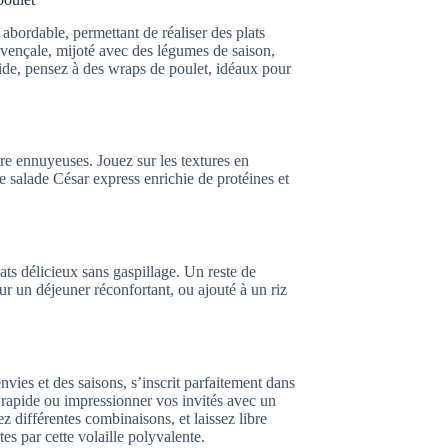
bordable, permettant de réaliser des plats
ovençale, mijoté avec des légumes de saison,
apide, pensez à des wraps de poulet, idéaux pour
re ennuyeuses. Jouez sur les textures en
ne salade César express enrichie de protéines et
lats délicieux sans gaspillage. Un reste de
r un déjeuner réconfortant, ou ajouté à un riz
nvies et des saisons, s’inscrit parfaitement dans
 rapide ou impressionner vos invités avec un
ez différentes combinaisons, et laissez libre
tes par cette volaille polyvalente.