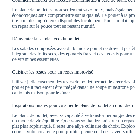
Le blanc de poulet est non seulement savoureux, mais également a
économiques sans compromettre sur la qualité. Le poulet à la pr
tire parti des ingrédients disponibles localement. Pour un plat r
un repas sur le pouce tout en restant nutritif.
Réinventer la salade avec du poulet
Les salades composées avec du blanc de poulet ne doivent pas êt
intégrant des fruits secs, des épinards frais et des avocats pour u
de vitamines essentielles.
Cuisiner les restes pour un repas improvisé
Utiliser judicieusement les restes de poulet permet de créer des p
poulet peut facilement être intégré dans une soupe minestrone pou
cantonais maison pour le dîner.
Inspirations finales pour cuisiner le blanc de poulet au quotidien
Le blanc de poulet, avec sa capacité à se transformer au gré des e
un mode de vie équilibré. Que vous souhaitiez préparer un repas
plat plus sophistiqué, il reste une allye culinaire de choix. Explor
cours à votre créativité pour profiter pleinement des saveurs offer