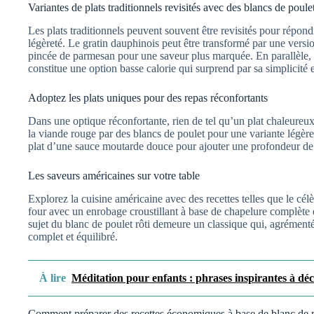
Variantes de plats traditionnels revisités avec des blancs de poule
Les plats traditionnels peuvent souvent être revisités pour répon
légèreté. Le gratin dauphinois peut être transformé par une vers
pincée de parmesan pour une saveur plus marquée. En parallèle, 
constitue une option basse calorie qui surprend par sa simplicité 
Adoptez les plats uniques pour des repas réconfortants
Dans une optique réconfortante, rien de tel qu’un plat chaleur
la viande rouge par des blancs de poulet pour une variante légèr
plat d’une sauce moutarde douce pour ajouter une profondeur de
Les saveurs américaines sur votre table
Explorez la cuisine américaine avec des recettes telles que le célè
four avec un enrobage croustillant à base de chapelure complète
sujet du blanc de poulet rôti demeure un classique qui, agrémenté
complet et équilibré.
À lire
Méditation pour enfants : phrases inspirantes à dé
Comment préparer des recettes économiques à base de blanc de 