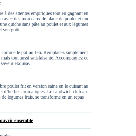
t
dre à des attentes empiriques tout en gagnant en
ion avec des morceaux de blanc de poulet et une
une quiche sans pâte au poulet et aux légumes
et son goût.
eux comme le pot-au-feu. Remplacez simplement
e mais tout aussi satisfaisante. Accompagnez ce
 saveur exquise.
bre poulet frit en version saine en le cuisant au
 et d’herbes aromatiques. Le sandwich club au
 de légumes frais, se transforme en un repas
couvrir ensemble
poulet