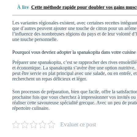
À lire
Cette méthode rapide pour doubler vos gains muscul
Les variantes régionales existent, avec certaines recettes intégran
que d’autres peuvent ajouter une touche de citron pour un arôme p
l’influence des nombreuses régions du pays et de leur volonté d’h
une touche personnelle.
Pourquoi vous devriez adopter la spanakopita dans votre cuisine
Préparer une spanakopita, c’est se rapprocher des rives ensoleill
et économique. La spanakopita s’avère être une option nutritive, 
peut être servie en plat principal avec une salade, ou en entrée, 
recherchent un repas délicieux et léger.
Son processus de préparation, bien que facile, offre la satisfactio
prochaine fois que vous cherchez à impressionner vos invités ou 
réaliser cette savoureuse spécialité grecque. Avec un peu de prat
répertoire culinaire.
Evaluer ce post