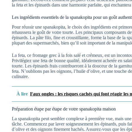
la feta et les épinards dans une harmonie parfaite, qui enchantera
Les ingrédients essentiels de la spanakopita pour un goût authen
Pour réussir une spanakopita, le choix des ingrédients est primordia
rehaussera le goût de votre tourte. Les principaux composants de cet
épinards. La pâte filo, fine et croustillante, forme la base de la 
plupart des supermarchés, bien qu’il soit important de la manipule
La feta, ce fromage grec à la fois salé et crémeux, est un incont
Privilégiez une feta de bonne qualité, idéalement achetée en sala
tourte. Les épinards frais contribueront à la douceur de la garnitu
feta. N’oublions pas les oignons, l’huile d’olive, et une touche d
culinaire.
À lire
Faux ongles : les risques cachés qui font réagir les
Préparation étape par étape de votre spanakopita maison
La spanakopita peut sembler complexe à première vue, mais une p
tâche. Commencez par laver soigneusement les épinards, puis fait
d’olive et des oignons finement hachés. Assurez-vous que les épi