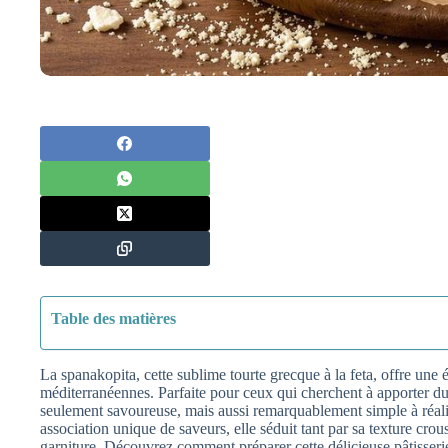
Table des matières
La spanakopita, cette sublime tourte grecque à la feta, offre une
méditerranéennes. Parfaite pour ceux qui cherchent à apporter du so
seulement savoureuse, mais aussi remarquablement simple à réalis
association unique de saveurs, elle séduit tant par sa texture crou
garniture. Découvrez comment préparer cette délicieuse pâtisserie