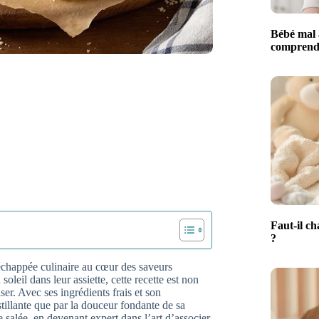
Bébé mal 
comprendr
Faut-il ch
?
 échappée culinaire au cœur des saveurs
leil dans leur assiette, cette recette est non
er. Avec ses ingrédients frais et son
stillante que par la douceur fondante de sa
 salée, en devenant expert dans l’art d’associer