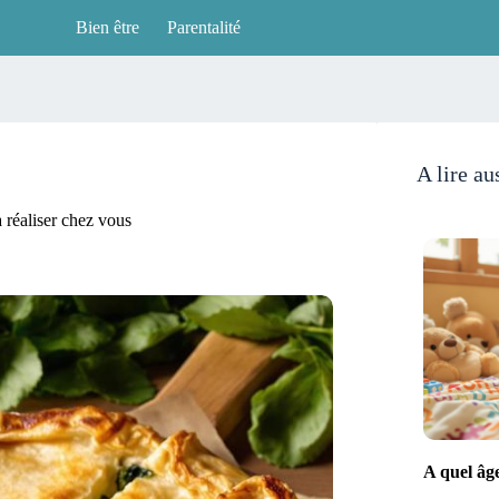
Bien être
Parentalité
A lire au
à réaliser chez vous
A quel âg