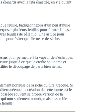
s épinards avec la feta émiettée, en y ajoutant
aque feuille, badigeonnez-la d’un peu d’huile
erposer plusieurs feuilles pour former la base
tres feuilles de pâte filo. Une astuce pour
umide pour éviter qu’elle ne se dessèche.
essus pour permettre à la vapeur de s’échapper.
uire jusqu’à ce que la croûte soit dorée et
iliter le découpage de parts bien nettes.
galement porteuse de la riche culture grecque. Si
diterranéenne, la création de cette tourte est le
e possède souvent sa propre version de la
t qui non seulement nourrit, mais rassemble
 famille.