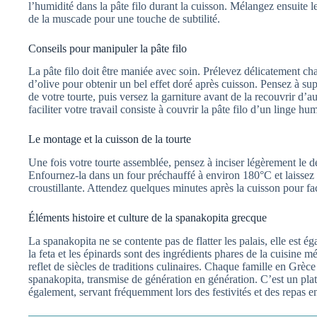
l’humidité dans la pâte filo durant la cuisson. Mélangez ensuite le
de la muscade pour une touche de subtilité.
Conseils pour manipuler la pâte filo
La pâte filo doit être maniée avec soin. Prélevez délicatement ch
d’olive pour obtenir un bel effet doré après cuisson. Pensez à sup
de votre tourte, puis versez la garniture avant de la recouvrir d’au
faciliter votre travail consiste à couvrir la pâte filo d’un linge h
Le montage et la cuisson de la tourte
Une fois votre tourte assemblée, pensez à inciser légèrement le d
Enfournez-la dans un four préchauffé à environ 180°C et laissez c
croustillante. Attendez quelques minutes après la cuisson pour fac
Éléments histoire et culture de la spanakopita grecque
La spanakopita ne se contente pas de flatter les palais, elle est é
la feta et les épinards sont des ingrédients phares de la cuisine mé
reflet de siècles de traditions culinaires. Chaque famille en Grèc
spanakopita, transmise de génération en génération. C’est un pla
également, servant fréquemment lors des festivités et des repas en