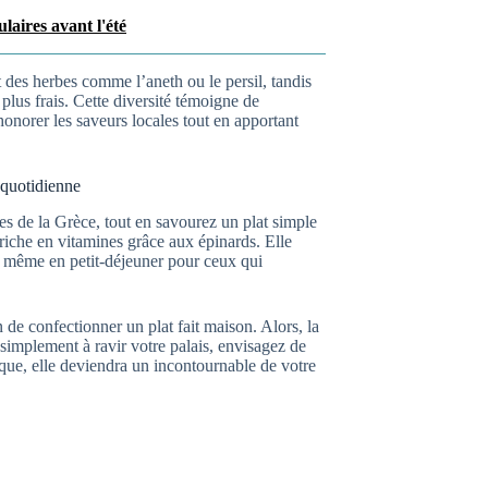
aires avant l'été
t des herbes comme l’aneth ou le persil, tandis
lus frais. Cette diversité témoigne de
onorer les saveurs locales tout en apportant
 quotidienne
ées de la Grèce, tout en savourez un plat simple
riche en vitamines grâce aux épinards. Elle
et même en petit-déjeuner pour ceux qui
n de confectionner un plat fait maison. Alors, la
simplement à ravir votre palais, envisagez de
ique, elle deviendra un incontournable de votre