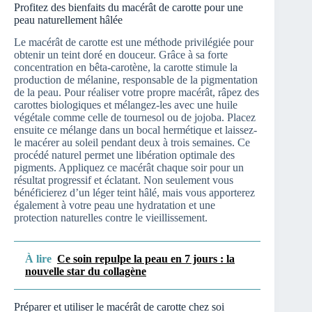
Profitez des bienfaits du macérât de carotte pour une
peau naturellement hâlée
Le macérât de carotte est une méthode privilégiée pour
obtenir un teint doré en douceur. Grâce à sa forte
concentration en bêta-carotène, la carotte stimule la
production de mélanine, responsable de la pigmentation
de la peau. Pour réaliser votre propre macérât, râpez des
carottes biologiques et mélangez-les avec une huile
végétale comme celle de tournesol ou de jojoba. Placez
ensuite ce mélange dans un bocal hermétique et laissez-
le macérer au soleil pendant deux à trois semaines. Ce
procédé naturel permet une libération optimale des
pigments. Appliquez ce macérât chaque soir pour un
résultat progressif et éclatant. Non seulement vous
bénéficierez d’un léger teint hâlé, mais vous apporterez
également à votre peau une hydratation et une
protection naturelles contre le vieillissement.
À lire
Ce soin repulpe la peau en 7 jours : la
nouvelle star du collagène
Préparer et utiliser le macérât de carotte chez soi