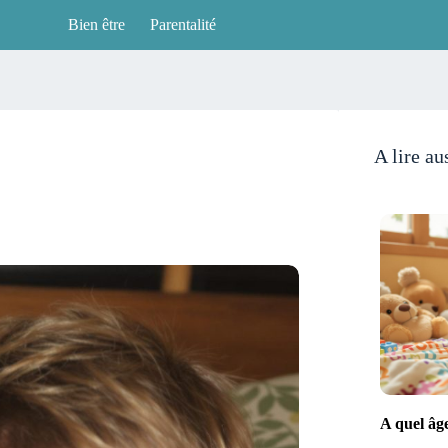
Bien être
Parentalité
A lire au
A quel âg